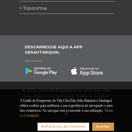
Toponímia
DESCARREGUE AQUI A APP
GESAUTARQUIA,
© 2026 União de Freguesias de Vila Chã (São
João Baptista e Santiago). Todos os direitos
A União de Freguesias de Vila Chã (São João Baptista e Santiago)
reservados |
Termos e Condições
|
*
Chamada
utiliza cookies para melhorar a sua experiência de navegação e para
para a móvel fixa nacional
fins estatísticos. Ao navegar está a consentir a sua utilização.
Termo
s e Condições
Desenvolvido por:
Definiçoes de Cookies
Aceitar