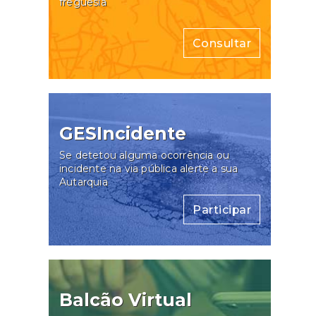
freguesia
Consultar
GESIncidente
Se detetou alguma ocorrência ou
incidente na via pública alerte a sua
Autarquia
Participar
Balcão Virtual