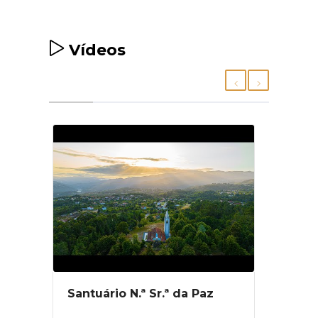
Vídeos
ila
Santuário N.ª Sr.ª da Paz
Víde
Chã