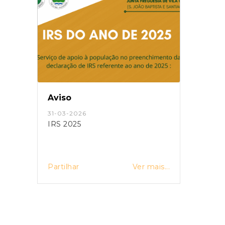
Aviso
Edita
31-03-2026
19-06
IRS 2025
Reuni
de Fr
is...
Partilhar
Ver mais...
Partil