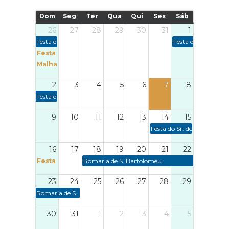
Dom
Seg
Ter
Qua
Qui
Sex
Sáb
26
27
28
29
30
31
1
Festa de S. Tiago
Festa de S. Pedro e 
Festa Santa Ana
Malhada do Centeio
2
3
4
5
6
7
8
Festa de S. Pedro e N.ª Sr.ª das Dores
9
10
11
12
13
14
15
Festa do Sr. dos Milagres e 
16
17
18
19
20
21
22
Festa de N.ª Sr.ª de Fátima
Romaria de S. Bartolomeu
23
24
25
26
27
28
29
Romaria de S. Bartolomeu
30
31
1
2
3
4
5