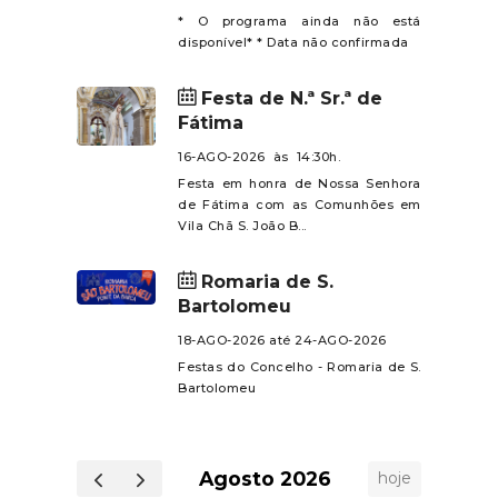
tal,
* O programa ainda não está
disponível* * Data não confirmada
das,
ável
Festa de N.ª Sr.ª de
u os
Fátima
de.A
16-AGO-2026 às 14:30h.
ce a
Festa em honra de Nossa Senhora
am,
de Fátima com as Comunhões em
 dia
Vila Chã S. João B...
ento
 dos
Romaria de S.
s e
Bartolomeu
o de
18-AGO-2026 até 24-AGO-2026
nue
Festas do Concelho - Romaria de S.
do o
Bartolomeu
✨
Agosto 2026
hoje