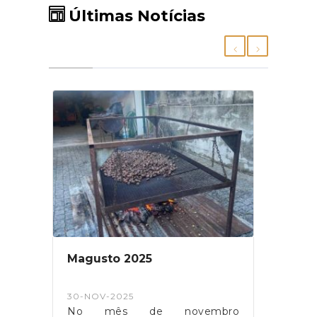
Últimas Notícias
Magusto 2025
Apoi
para
rela
30-NOV-2025
30-M
ingo
No mês de novembro
O pro