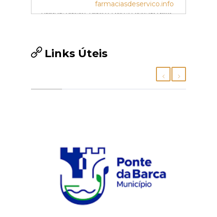
Farmácia Moderna
farmaciasdeservico.info
Lugar de Agrelos- Bloco A, LOJA 3 Ponte da Barca
Tel.: 258 452 114
Links Úteis