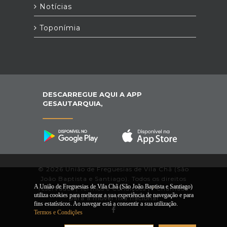
Notícias
Toponímia
DESCARREGUE AQUI A APP
GESAUTARQUIA,
© 2026 União de Freguesias de Vila Chã (São
João Baptista e Santiago). Todos os direitos
A União de Freguesias de Vila Chã (São João Baptista e Santiago)
reservados |
Termos e Condições
|
*
Chamada
utiliza cookies para melhorar a sua experiência de navegação e para
para a móvel fixa nacional
fins estatísticos. Ao navegar está a consentir a sua utilização.
Termos e Condições