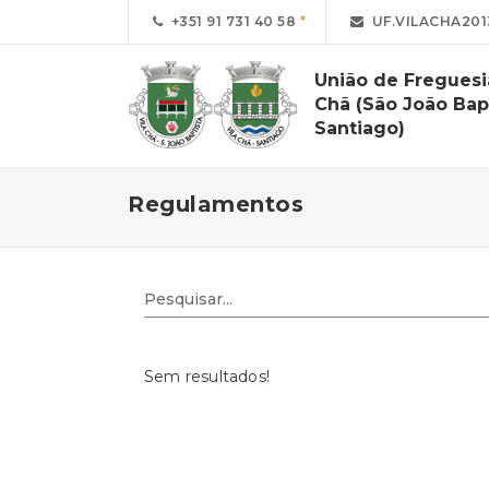
+351 91 731 40 58
UF.VILACHA20
União de Freguesi
Chã (São João Bap
Santiago)
Regulamentos
Sem resultados!