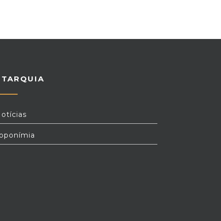
UTARQUIA
otícias
oponímia