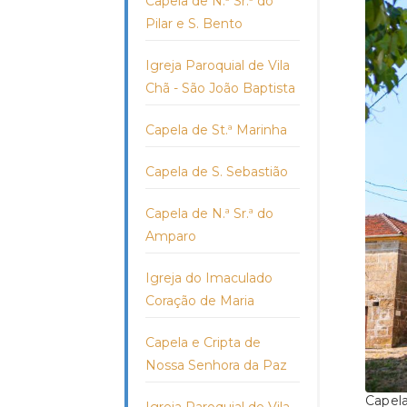
Capela de N.ª Sr.ª do
Pilar e S. Bento
Igreja Paroquial de Vila
Chã - São João Baptista
Capela de St.ª Marinha
Capela de S. Sebastião
Capela de N.ª Sr.ª do
Amparo
Igreja do Imaculado
Coração de Maria
Capela e Cripta de
Nossa Senhora da Paz
Capela