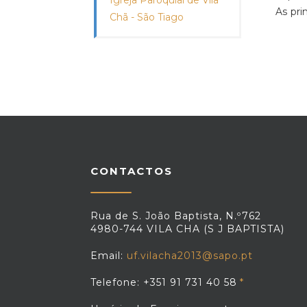
Igreja Paroquial de Vila
As pri
Chã - São Tiago
CONTACTOS
Rua de S. João Baptista, N.º762
4980-744 VILA CHA (S J BAPTISTA)
Email:
uf.vilacha2013@sapo.pt
Telefone: +351 91 731 40 58