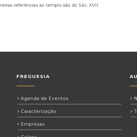
meiras referências ao templo são do Séc. XVII.
FREGUESIA
A
Agenda de Eventos
N
Caracterização
T
Empresas
Galeria