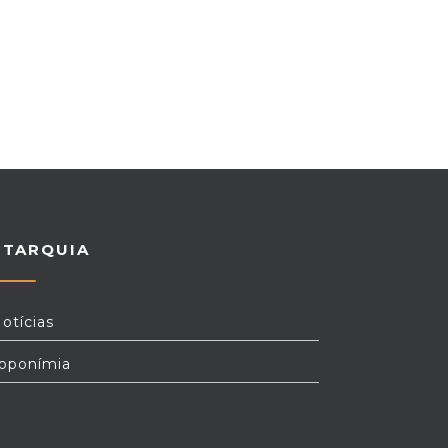
UTARQUIA
otícias
oponímia