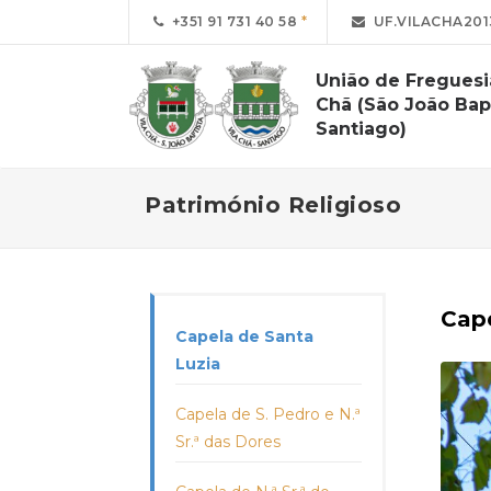
+351 91 731 40 58
UF.VILACHA20
União de Freguesi
Chã (São João Bap
Santiago)
Património Religioso
Cape
Capela de Santa
Luzia
Capela de S. Pedro e N.ª
Sr.ª das Dores