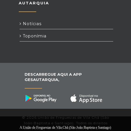
AUTARQUIA
Notícias
Toponímia
DESCARREGUE AQUI A APP
GESAUTARQUIA,
© 2026 União de Freguesias de Vila Chã (São
João Baptista e Santiago). Todos os direitos
A União de Freguesias de Vila Chã (São João Baptista e Santiago)
reservados |
Termos e Condições
|
*
Chamada