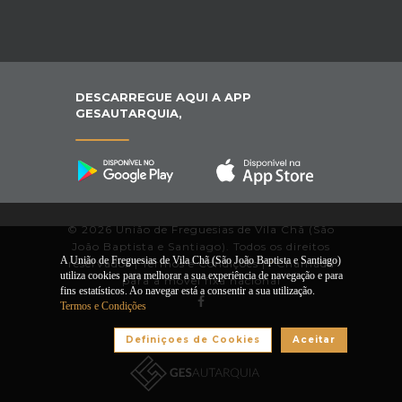
DESCARREGUE AQUI A APP
GESAUTARQUIA,
© 2026 União de Freguesias de Vila Chã (São
João Baptista e Santiago). Todos os direitos
A União de Freguesias de Vila Chã (São João Baptista e Santiago)
reservados |
Termos e Condições
|
*
Chamada
utiliza cookies para melhorar a sua experiência de navegação e para
para a móvel fixa nacional
fins estatísticos. Ao navegar está a consentir a sua utilização.
Termos e Condições
Desenvolvido por:
Definiçoes de Cookies
Aceitar