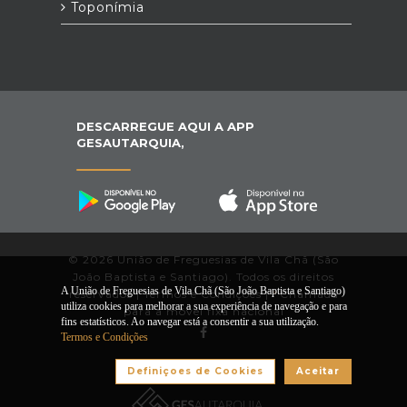
Toponímia
DESCARREGUE AQUI A APP
GESAUTARQUIA,
© 2026 União de Freguesias de Vila Chã (São
João Baptista e Santiago). Todos os direitos
A União de Freguesias de Vila Chã (São João Baptista e Santiago)
reservados |
Termos e Condições
|
*
Chamada
utiliza cookies para melhorar a sua experiência de navegação e para
para a móvel fixa nacional
fins estatísticos. Ao navegar está a consentir a sua utilização.
Termos e Condições
Desenvolvido por:
Definiçoes de Cookies
Aceitar