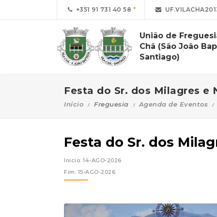
+351 91 731 40 58
UF.VILACHA20
União de Freguesi
Chã (São João Bap
Santiago)
Festa do Sr. dos Milagres e N
Início
Freguesia
Agenda de Eventos
Festa do Sr. dos Milag
Início: 14-AGO-2026
Fim: 15-AGO-2026