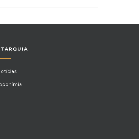
UTARQUIA
otícias
oponímia