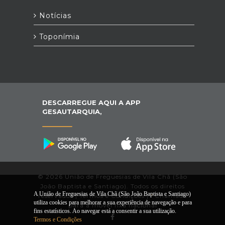
Notícias
Toponímia
DESCARREGUE AQUI A APP
GESAUTARQUIA,
© 2026 União de Freguesias de Vila Chã (São
João Baptista e Santiago). Todos os direitos
A União de Freguesias de Vila Chã (São João Baptista e Santiago)
reservados |
Termos e Condições
|
*
Chamada
utiliza cookies para melhorar a sua experiência de navegação e para
para a móvel fixa nacional
fins estatísticos. Ao navegar está a consentir a sua utilização.
Termos e Condições