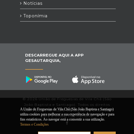
Notícias
Toponímia
DESCARREGUE AQUI A APP
GESAUTARQUIA,
© 2026 União de Freguesias de Vila Chã (São
João Baptista e Santiago). Todos os direitos
A União de Freguesias de Vila Chã (São João Baptista e Santiago)
reservados |
Termos e Condições
|
*
Chamada
utiliza cookies para melhorar a sua experiência de navegação e para
para a móvel fixa nacional
fins estatísticos. Ao navegar está a consentir a sua utilização.
Termos e Condições