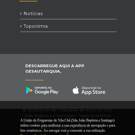
Notícias
Toponímia
DESCARREGUE AQUI A APP
GESAUTARQUIA,
© 2026 União de Freguesias de Vila Chã (São
João Baptista e Santiago). Todos os direitos
A União de Freguesias de Vila Chã (São João Baptista e Santiago)
reservados |
Termos e Condições
|
*
Chamada
utiliza cookies para melhorar a sua experiência de navegação e para
para a móvel fixa nacional
fins estatísticos. Ao navegar está a consentir a sua utilização.